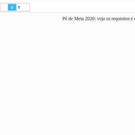
Pular
para
o
Pé de Meia 2026: veja os requisitos e 
conteúdo