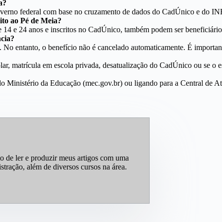
a?
 governo federal com base no cruzamento de dados do CadÚnico e do INE
ito ao Pé de Meia?
e 14 e 24 anos e inscritos no CadÚnico, também podem ser beneficiário
ncia?
. No entanto, o benefício não é cancelado automaticamente. É important
r, matrícula em escola privada, desatualização do CadÚnico ou se o est
al do Ministério da Educação (mec.gov.br) ou ligando para a Central d
to de ler e produzir meus artigos com uma
ração, além de diversos cursos na área.