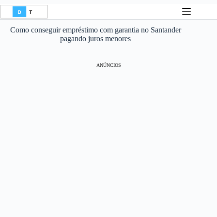
Pular
para
o
Como conseguir empréstimo com garantia no Santander
conteúdo
pagando juros menores
ANÚNCIOS