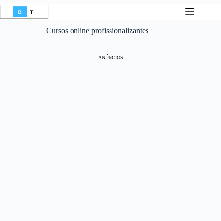
Pular
para
o
Cursos online profissionalizantes
conteúdo
ANÚNCIOS