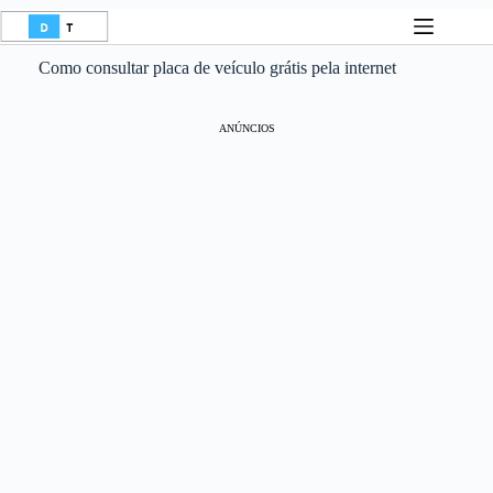
Pular
para
o
Como consultar placa de veículo grátis pela internet
conteúdo
ANÚNCIOS