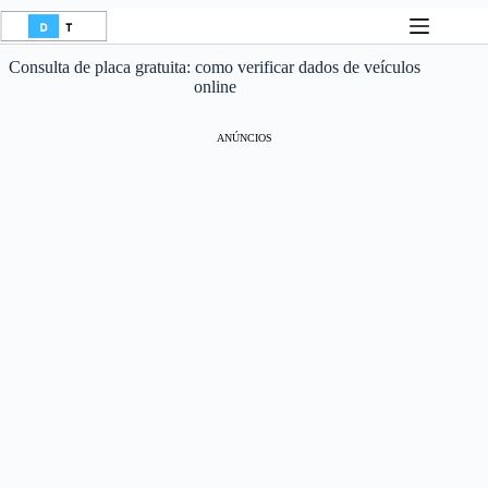
Pular
para
o
Consulta de placa gratuita: como verificar dados de veículos
conteúdo
online
ANÚNCIOS