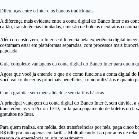
Diferenças entre o Inter e os bancos tradicionais
A diferença mais evidente entre a conta digital do Banco Inter e as con
cartão, transferências ilimitadas, emissão de boletos e extratos costu
Além do custo zero, o Inter se diferencia pela experiência digital inte
costumam estar em plataformas separadas, com processos mais burocráti
papelada.
Guia completo: vantagens da conta digital do Banco Inter para quem 
Agora que você já entende o que é e como funciona a conta digital do
você vai conhecer os principais benefícios, como utilizá-los e quanto p
Conta gratuita: sem mensalidade e sem tarifas básicas
A principal vantagem da conta digital do Banco Inter é, sem dúvida, a g
transferências via Pix ou TED, tarifa para pagamento de boletos ou ta
gratuitos no Inter.
Para quem realiza, em média, dez transferências por mês, paga cinco b
R$ 600 por ano apenas em tarifas. Multiplicando isso por anos de rela
reserva de emergência ou um investimento.