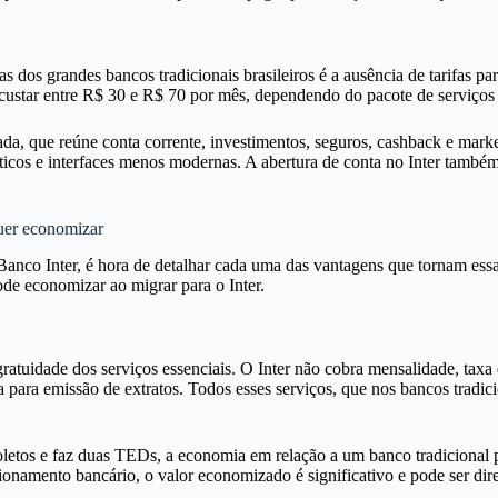
tas dos grandes bancos tradicionais brasileiros é a ausência de tarifas 
ma custar entre R$ 30 e R$ 70 por mês, dependendo do pacote de serviços
grada, que reúne conta corrente, investimentos, seguros, cashback e mark
cos e interfaces menos modernas. A abertura de conta no Inter também é
quer economizar
 Banco Inter, é hora de detalhar cada uma das vantagens que tornam es
ode economizar ao migrar para o Inter.
ratuidade dos serviços essenciais. O Inter não cobra mensalidade, taxa d
xa para emissão de extratos. Todos esses serviços, que nos bancos trad
oletos e faz duas TEDs, a economia em relação a um banco tradicional 
cionamento bancário, o valor economizado é significativo e pode ser di