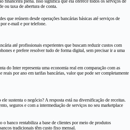
financeira plena. Isso significa que ela oferece todos os serviços de
e ou taxa de abertura de conta.
dades que reúnem desde operações bancárias básicas até serviços de
or e-mail e por telefone.
ancária até profissionais experientes que buscam reduzir custos com
hones e prefere resolver tudo de forma digital, sem precisar ir a uma
 conta do Inter representa uma economia real em comparação com as
e reais por ano em tarifas bancárias, valor que pode ser completamente
e sustenta o negócio? A resposta está na diversificação de receitas.
ento, seguros e com a intermediação de serviços no seu marketplace
o o banco rentabiliza a base de clientes por meio de produtos
bancos tradicionais têm custo fixo mensal.