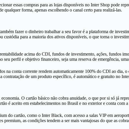
ecionar essas compras para as lojas disponíveis no Inter Shop pode rep
de qualquer forma, apenas escolhendo o canal certo para realizá-las.
mbém fazer o dinheiro trabalhar a seu favor é a plataforma de investim
ou custódia para a maioria dos ativos disponíveis, o que torna o inve
entabilidade acima do CDI, fundos de investimento, ações, fundos imobi
o seu perfil e objetivo financeiro, seja uma reserva de emergência, um
os na conta corrente rendem automaticamente 100% do CDI ao dia, o qu
a contratação de um produto específico, é automático e gratuito no Inter
ca economia. O cartão básico não cobra anuidade, o que por si só já 
cartão é aceito em estabelecimentos no Brasil e no exterior e conta com
emium do cartão, como o Inter Black, com acesso a salas VIP em aeropor
 premium, as condições tendem a ser mais vantajosas do que as cobrada