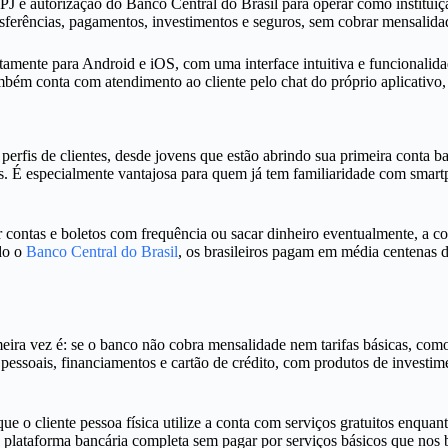
 e autorização do Banco Central do Brasil para operar como instituição 
sferências, pagamentos, investimentos e seguros, sem cobrar mensalidad
tuitamente para Android e iOS, com uma interface intuitiva e funcionali
ém conta com atendimento ao cliente pelo chat do próprio aplicativo, p
perfis de clientes, desde jovens que estão abrindo sua primeira conta b
is. É especialmente vantajosa para quem já tem familiaridade com smartp
ar contas e boletos com frequência ou sacar dinheiro eventualmente, a
do o
Banco Central do Brasil
, os brasileiros pagam em média centenas d
a vez é: se o banco não cobra mensalidade nem tarifas básicas, como el
essoais, financiamentos e cartão de crédito, com produtos de investim
e o cliente pessoa física utilize a conta com serviços gratuitos enquant
uma plataforma bancária completa sem pagar por serviços básicos que nos 