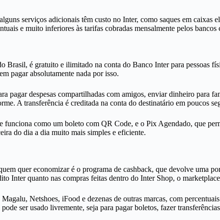
 alguns serviços adicionais têm custo no Inter, como saques em caixas 
ntuais e muito inferiores às tarifas cobradas mensalmente pelos bancos
rasil, é gratuito e ilimitado na conta do Banco Inter para pessoas físic
 sem pagar absolutamente nada por isso.
ara pagar despesas compartilhadas com amigos, enviar dinheiro para fam
norme. A transferência é creditada na conta do destinatário em poucos 
e funciona como um boleto com QR Code, e o Pix Agendado, que permite
eira do dia a dia muito mais simples e eficiente.
a quem quer economizar é o programa de cashback, que devolve uma por
to Inter quanto nas compras feitas dentro do Inter Shop, o marketplace
s, Magalu, Netshoes, iFood e dezenas de outras marcas, com percentuai
pode ser usado livremente, seja para pagar boletos, fazer transferências 