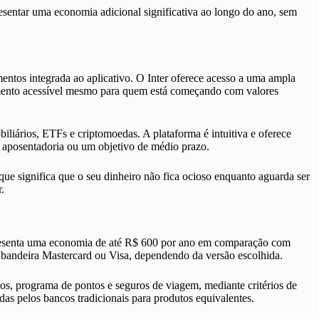
resentar uma economia adicional significativa ao longo do ano, sem
entos integrada ao aplicativo. O Inter oferece acesso a uma ampla
stimento acessível mesmo para quem está começando com valores
liários, ETFs e criptomoedas. A plataforma é intuitiva e oferece
a aposentadoria ou um objetivo de médio prazo.
e significa que o seu dinheiro não fica ocioso enquanto aguarda ser
.
representa uma economia de até R$ 600 por ano em comparação com
 a bandeira Mastercard ou Visa, dependendo da versão escolhida.
tos, programa de pontos e seguros de viagem, mediante critérios de
s pelos bancos tradicionais para produtos equivalentes.