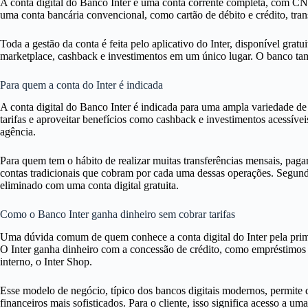
A conta digital do Banco Inter é uma conta corrente completa, com CNPJ
uma conta bancária convencional, como cartão de débito e crédito, tran
Toda a gestão da conta é feita pelo aplicativo do Inter, disponível gra
marketplace, cashback e investimentos em um único lugar. O banco tamb
Para quem a conta do Inter é indicada
A conta digital do Banco Inter é indicada para uma ampla variedade de 
tarifas e aproveitar benefícios como cashback e investimentos acessíve
agência.
Para quem tem o hábito de realizar muitas transferências mensais, pag
contas tradicionais que cobram por cada uma dessas operações. Segun
eliminado com uma conta digital gratuita.
Como o Banco Inter ganha dinheiro sem cobrar tarifas
Uma dúvida comum de quem conhece a conta digital do Inter pela primeir
O Inter ganha dinheiro com a concessão de crédito, como empréstimos p
interno, o Inter Shop.
Esse modelo de negócio, típico dos bancos digitais modernos, permite qu
financeiros mais sofisticados. Para o cliente, isso significa acesso a 