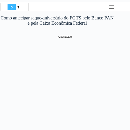
Pular
para
o
Como antecipar saque-aniversário do FGTS pelo Banco PAN
conteúdo
e pela Caixa Econômica Federal
ANÚNCIOS