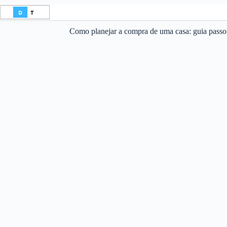
Pular
para
o
Como planejar a compra de uma casa: guia passo 
conteúdo