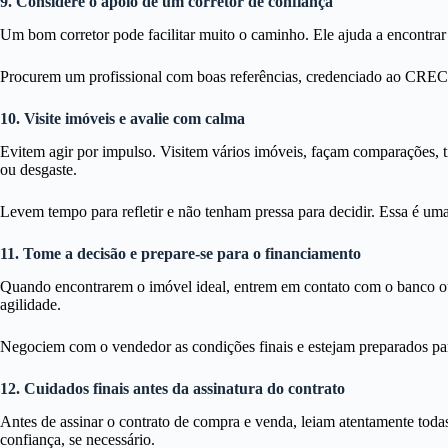
9. Considere o apoio de um corretor de confiança
Um bom corretor pode facilitar muito o caminho. Ele ajuda a encontrar 
Procurem um profissional com boas referências, credenciado ao CREC
10. Visite imóveis e avalie com calma
Evitem agir por impulso. Visitem vários imóveis, façam comparações, tir
ou desgaste.
Levem tempo para refletir e não tenham pressa para decidir. Essa é u
11. Tome a decisão e prepare-se para o financiamento
Quando encontrarem o imóvel ideal, entrem em contato com o banco ou i
agilidade.
Negociem com o vendedor as condições finais e estejam preparados para
12. Cuidados finais antes da assinatura do contrato
Antes de assinar o contrato de compra e venda, leiam atentamente toda
confiança, se necessário.