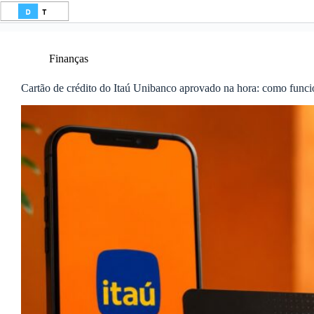
Pular
para
o
conteúdo
Finanças
Cartão de crédito do Itaú Unibanco aprovado na hora: como func