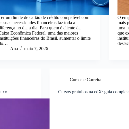
Ter um limite de cartão de crédito compatível com
O empr
as suas necessidades financeiras faz toda a
mais p
diferença no dia a dia. Para quem é cliente da
uma ne
Caixa Econômica Federal, uma das maiores
que ex
instituições financeiras do Brasil, aumentar o limite
instit
do…
desta
Ana
maio 7, 2026
Cursos e Carreira
aixo
Cursos gratuitos na edX: guia completo